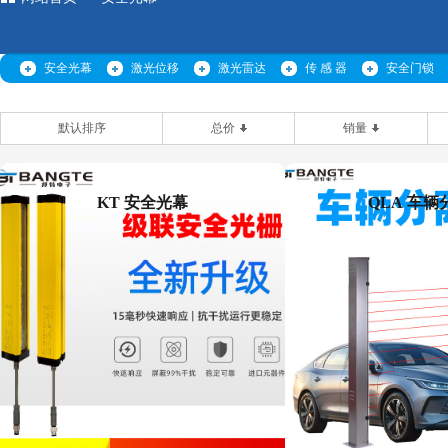
安全光幕
激光位移
激光雷达
传 感 器
安全门锁
默认排序
总价
销量
KT 安全光幕
QLA 车辆