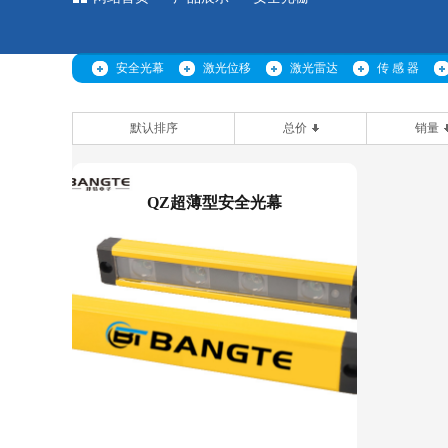
安全光幕
激光位移
激光雷达
传 感 器
默认排序
总价
销量
QZ超薄型安全光幕