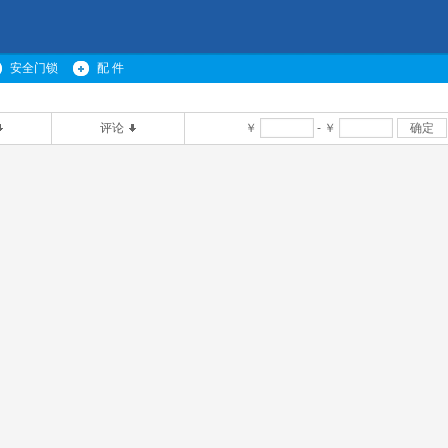
安全门锁
配 件
评论
￥
-
￥
确定