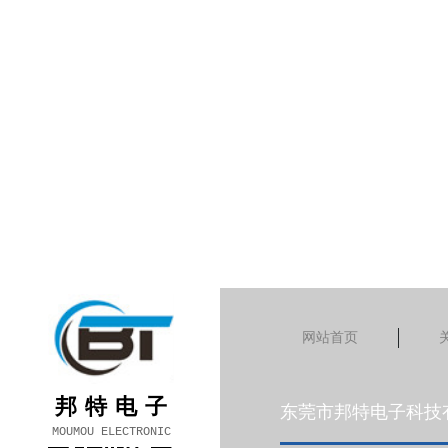
网站首页
邦特电子
东莞市邦特电子科技
M
OUMOU ELECTRONIC